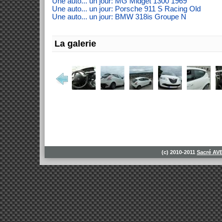
Une auto... un jour: MG Midget 1300 1969
Une auto... un jour: Porsche 911 S Racing Old
Une auto... un jour: BMW 318is Groupe N
La galerie
(c) 2010-2011
Sacré A