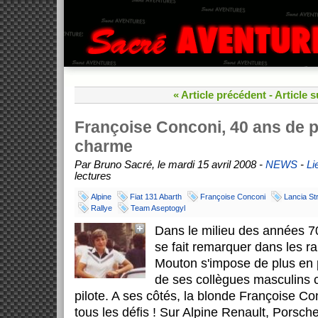
« Article précédent
-
Article s
Françoise Conconi, 40 ans de p
charme
Par Bruno Sacré, le mardi 15 avril 2008 -
NEWS
-
Li
lectures
Alpine
Fiat 131 Abarth
Françoise Conconi
Lancia St
Rallye
Team Aseptogyl
Dans le milieu des années 7
se fait remarquer dans les r
Mouton s'impose de plus en 
de ses collègues masculins
pilote. A ses côtés, la blonde Françoise Con
tous les défis ! Sur Alpine Renault, Porsch