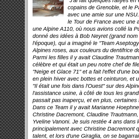
"
J'ai fait quelques rallyes en
copains de Grenoble, et le P
avec une amie sur une NSU. P
le Tour de France avec une 
une Alpine A110, où nous avions collé la P
donné des idées à Bob Neyret (grand nom 
l'époque), qui a imaginé le "Team Aseptogyl"
Alpines roses, aux couleurs du dentifrice don
Parmi les filles il y avait Claudine Trautma
célèbre et qui était un peu notre chef de f
"Neige et Glace 71" et a fait l'effet d'une bo
en plein hiver avec bottes et ceinturon, et
"Il était une fois dans l'Ouest" sur des Alpi
l'assistance usine, à côté de tous les gran
passait pas inaperçu, et en plus, certaines fi
Dans ce Team il y avait Marianne Hoephner
Christine Dacremont, Claudine Trautmann,
Yveline Vanoni. Je suis restée 4 ans dans l
principalement avec Christine Dacremont q
talent, et lors d'une Giraglia, on se bagarr