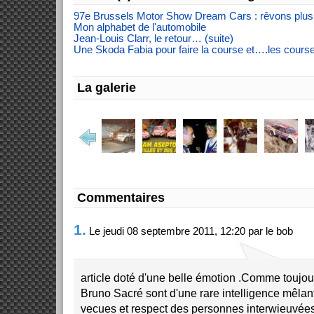
97e Brussels Motor Show Dream Cars : rêvons plus
Mon alphabet de l'automobile
Jean-Louis Clarr, le retour… (suite)
Une Skoda Fabia pour faire la course et….les course
La galerie
Commentaires
1.
Le jeudi 08 septembre 2011, 12:20 par le bob
article doté d'une belle émotion .Comme toujours
Bruno Sacré sont d'une rare intelligence mêlant
vecues et respect des personnes interwieuvée