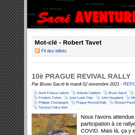
Mot-clé - Robert Tavet
Fil des billets
10è PRAGUE REVIVAL RALLY
Par Bruno Sacré le mardi 02 novembre 2021 -
REP
Anne France Latinne
Antonio Caldeira
Bruno Sacré
Frederic Cohen
Jean Louis Clarr
John Haugland
Mi
Philippe Champagne
Prague Revival Rally
Richard Pash
Toyoyta Celica 4wd
Nous l'avons attendue
participation à ce rall
COVID. Mais là, ça y 