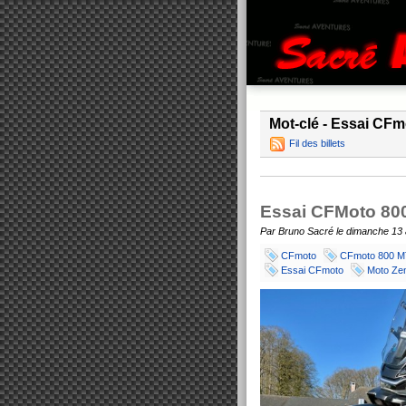
Mot-clé - Essai CF
Fil des billets
Essai CFMoto 80
Par Bruno Sacré le dimanche 13 
CFmoto
CFmoto 800 
Essai CFmoto
Moto Zen