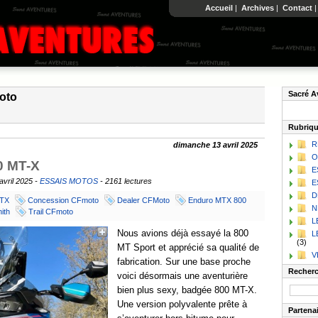
Accueil
|
Archives
|
Contact
Sacré A
moto
Rubriq
R
dimanche 13 avril 2025
O
0 MT-X
E
avril 2025 -
ESSAIS MOTOS
- 2161 lectures
E
D
MTX
Concession CFmoto
Dealer CFMoto
Enduro MTX 800
N
ith
Trail CFmoto
L
Nous avions déjà essayé la 800
L
(3)
MT Sport et apprécié sa qualité de
V
fabrication. Sur une base proche
Recher
voici désormais une aventurière
bien plus sexy, badgée 800 MT-X.
Une version polyvalente prête à
Partena