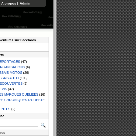
|
A propos
|
Admin
ventures sur Facebook
ues
EPORTAGES
(47)
RGANISATIONS
(6)
SSAIS MOTOS
(26)
SSAIS AUTO
(105)
ECOUVERTES
(2)
EWS
(47)
ES MARQUES OUBLIEES
(16)
ES CHRONIQUES D'ORESTE
ENTES
(2)
che
ires