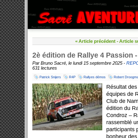
« Article précédent
-
Article s
2è édition de Rallye 4 Passion 
Par Bruno Sacré, le lundi 15 septembre 2025 -
REP
631 lectures
Patrick Snijers
R4P
Rallyes démos
Robert Droogm
Résultat des 
équipes de R
Club de Nam
édition du R
Condroz – Ra
rassemblé un
participants 
bonheur des