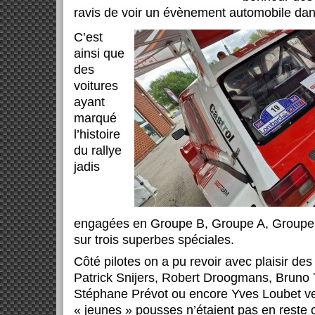
ravis de voir un évènement automobile dan
C’est
ainsi que
des
voitures
ayant
marqué
l’histoire
du rallye
jadis
engagées en Groupe B, Groupe A, Groupe 
sur trois superbes spéciales.
Côté pilotes on a pu revoir avec plaisir d
Patrick Snijers, Robert Droogmans, Bruno 
Stéphane Prévot ou encore Yves Loubet v
« jeunes » pousses n’étaient pas en rest